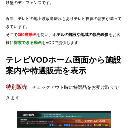
鉄壁のディフェンスです。
近年、テレビの地上波放送離れもありテレビ自体の需要が減って
きています。
そこで
360度動画
を使い、
ホテルの施設や地域の観光映像
をお客
様に
探索できる動画
をVODで提供します
テレビVODホーム画面から施設
案内や特選販売を表示
特別販売
チェックアウト時に特選品をお受け取りで
きます