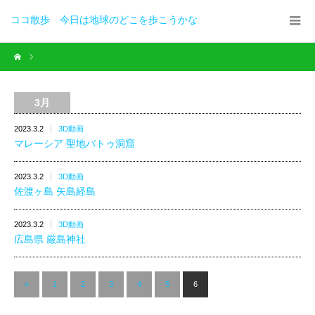
ココ散歩 今日は地球のどこを歩こうかな
3月
2023.3.2
3D動画
マレーシア 聖地バトゥ洞窟
2023.3.2
3D動画
佐渡ヶ島 矢島経島
2023.3.2
3D動画
広島県 厳島神社
«
1
2
3
4
5
6