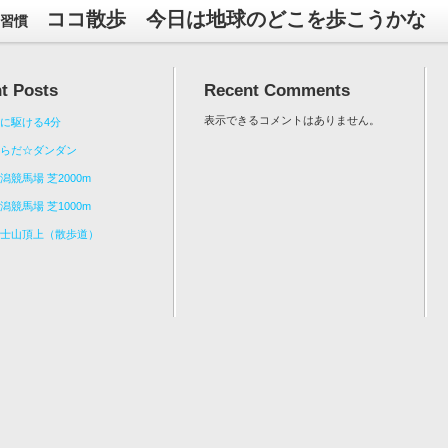
ココ散歩 今日は地球のどこを歩こうかな
り習慣
t Posts
Recent Comments
表示できるコメントはありません。
夜に駆ける4分
からだ☆ダンダン
潟競馬場 芝2000m
潟競馬場 芝1000m
富士山頂上（散歩道）