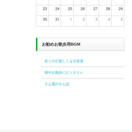
23
24
25
26
27
28
29
30
31
1
2
3
4
5
お勧めお散歩用BGM
歩くのが楽しくなる音楽
朝やお散歩にピッタリ♬
そよ風のさんぽ